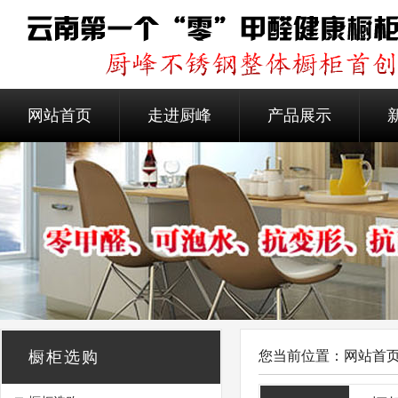
网站首页
走进厨峰
产品展示
橱柜选购
您当前位置：网站首页