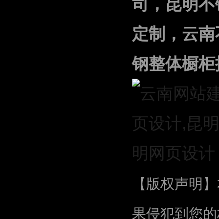
司，昆明不
定制，云南
钢整体橱柜
【版权声明】
果侵犯到您的权