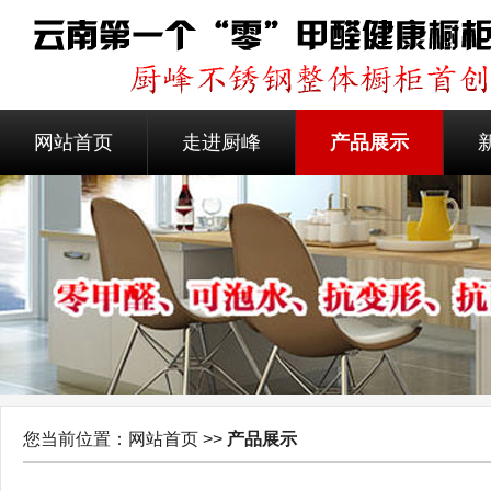
网站首页
走进厨峰
产品展示
您当前位置：网站首页 >>
产品展示