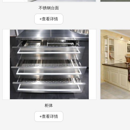
不锈钢台面
+查看详情
柜体
+查看详情